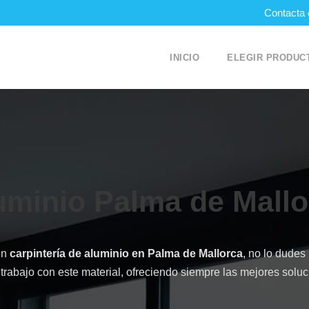
Contacta 
INICIO
ELEGIR PRODUC
luminio Palma de Mall
en
carpintería de aluminio en Palma de Mallorca
, no lo dude
rabajo con este material, ofreciendo siempre las mejores solu