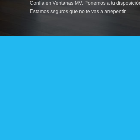
Confía en Ventanas MV. Ponemos a tu disposición
Estamos seguros que no te vas a arrepentir.
Solicita tu presupuesto
Please leave this field empty.