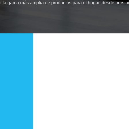
 la gama más amplia de productos para el hogar, desde persia