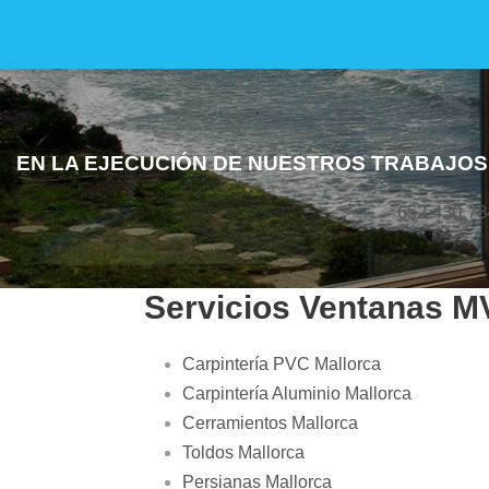
EN LA EJECUCIÓN DE NUESTROS TRABAJOS
652 430 78
Servicios Ventanas M
Carpintería PVC Mallorca
Carpintería Aluminio Mallorca
Cerramientos Mallorca
Toldos Mallorca
Persianas Mallorca