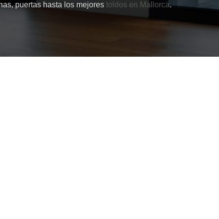
nas, puertas hasta los mejores
toldos en Mallorca
.