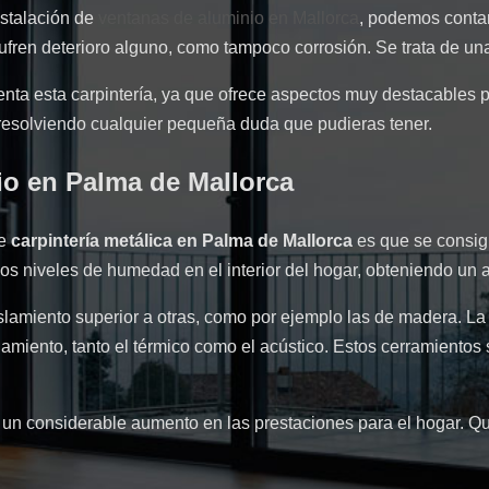
nstalación de
ventanas de aluminio en Mallorca
, podemos contar
ren deterioro alguno, como tampoco corrosión. Se trata de una 
uenta esta carpintería, ya que ofrece aspectos muy destacables
resolviendo cualquier pequeña duda que pudieras tener.
io en Palma de Mallorca
de
carpintería metálica en Palma de Mallorca
es que se consig
 los niveles de humedad en el interior del hogar, obteniendo u
amiento superior a otras, como por ejemplo las de madera. La ut
lamiento, tanto el térmico como el acústico. Estos cerramientos 
n un considerable aumento en las prestaciones para el hogar. 